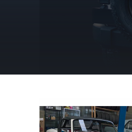
A vendre Occasi
cherchez !