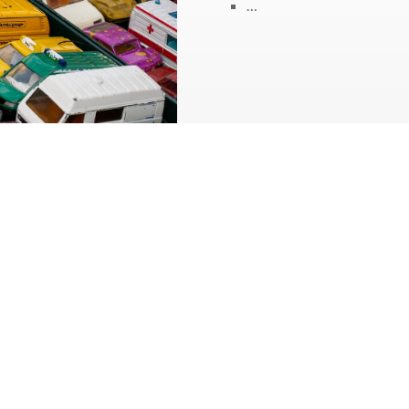
…
Envoyer 