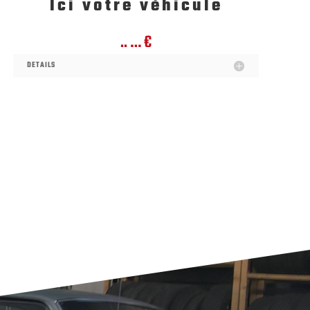
Ici votre véhicule
.. … €
DETAILS