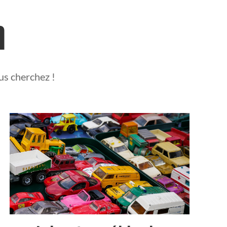
n
us cherchez !