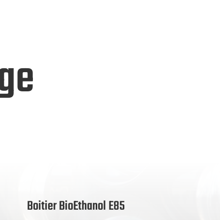
age
Boitier BioEthanol E85