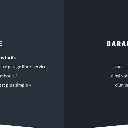
E
GARA
os tarifs
tre garage libre-service,
a aussi
ambouis !
ainsi vo
st plus simple ».
d’un p