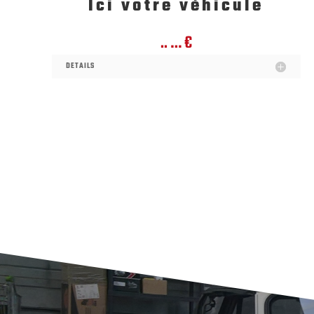
Ici votre véhicule
.. … €
DETAILS